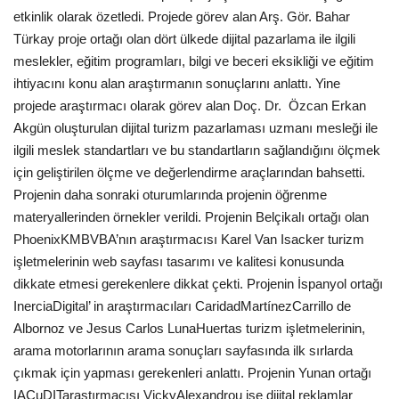
etkinlik olarak özetledi. Projede görev alan Arş. Gör. Bahar
Türkay proje ortağı olan dört ülkede dijital pazarlama ile ilgili
meslekler, eğitim programları, bilgi ve beceri eksikliği ve eğitim
ihtiyacını konu alan araştırmanın sonuçlarını anlattı. Yine
projede araştırmacı olarak görev alan Doç. Dr. Özcan Erkan
Akgün oluşturulan dijital turizm pazarlaması uzmanı mesleği ile
ilgili meslek standartları ve bu standartların sağlandığını ölçmek
için geliştirilen ölçme ve değerlendirme araçlarından bahsetti.
Projenin daha sonraki oturumlarında projenin öğrenme
materyallerinden örnekler verildi. Projenin Belçikalı ortağı olan
PhoenixKMBVBA’nın araştırmacısı Karel Van Isacker turizm
işletmelerinin web sayfası tasarımı ve kalitesi konusunda
dikkate etmesi gerekenlere dikkat çekti. Projenin İspanyol ortağı
InerciaDigital’ in araştırmacıları CaridadMartínezCarrillo de
Albornoz ve Jesus Carlos LunaHuertas turizm işletmelerinin,
arama motorlarının arama sonuçları sayfasında ilk sırlarda
çıkmak için yapması gerekenleri anlattı. Projenin Yunan ortağı
IACuDITaraştırmacısı VickyAlexandrou ise dijital reklamlar