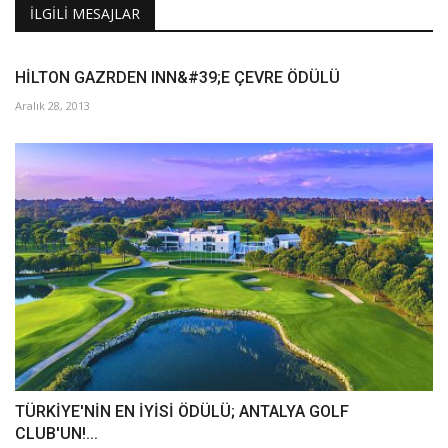
İLGILI MESAJLAR
HİLTON GAZRDEN INN&#39;E ÇEVRE ÖDÜLÜ
Aralık 28, 2013
TÜRKİYE'NİN EN İYİSİ ÖDÜLÜ; ANTALYA GOLF
CLUB'UN!...