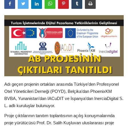
Araştırma - İnceleme
Lezzet Durakları
Röportajlar
Gezi - Yorum
Sizlerden Gelenler
Adı geçen projenin ortakları arasında Türkiye’den Profesyonel
Yorumlar
Otel Yöneticileri Derneği (POYD), Belçika’dan PhoenixKM
BVBA, Yunanistan’dan IACuDIT ve İspanya’dan InerciaDigital S.
Video Tanıtım
L. adlı kuruluşlar bulunuyor.
Köşe Yazarları
Proje çıktılarının tanıtım toplantısının açılış konuşmalarında
proje yürütücüsü Prof. Dr. Salih Kuşluvan uluslararası proje