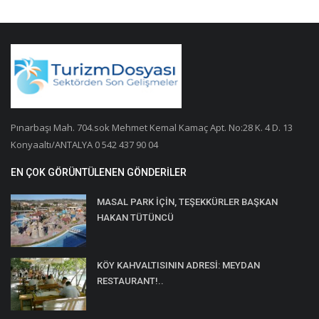
Pınarbaşı Mah. 704.sok Mehmet Kemal Kamaç Apt. No:28 K. 4 D. 13
Konyaaltı/ANTALYA 0 542 437 90 04
EN ÇOK GÖRÜNTÜLENEN GÖNDERILER
MASAL PARK İÇİN, TEŞEKKÜRLER BAŞKAN
HAKAN TÜTÜNCÜ
KÖY KAHVALTISININ ADRESİ: MEYDAN
RESTAURANT!..