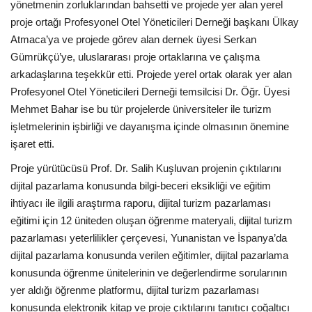
Galeri
yönetmenin zorluklarından bahsetti ve projede yer alan yerel
proje ortağı Profesyonel Otel Yöneticileri Derneği başkanı Ülkay
Atmaca’ya ve projede görev alan dernek üyesi Serkan
Gümrükçü’ye, uluslararası proje ortaklarına ve çalışma
arkadaşlarına teşekkür etti. Projede yerel ortak olarak yer alan
Profesyonel Otel Yöneticileri Derneği temsilcisi Dr. Öğr. Üyesi
Mehmet Bahar ise bu tür projelerde üniversiteler ile turizm
işletmelerinin işbirliği ve dayanışma içinde olmasının önemine
işaret etti.
Proje yürütücüsü Prof. Dr. Salih Kuşluvan projenin çıktılarını
dijital pazarlama konusunda bilgi-beceri eksikliği ve eğitim
ihtiyacı ile ilgili araştırma raporu, dijital turizm pazarlaması
eğitimi için 12 üniteden oluşan öğrenme materyali, dijital turizm
pazarlaması yeterlilikler çerçevesi, Yunanistan ve İspanya’da
dijital pazarlama konusunda verilen eğitimler, dijital pazarlama
konusunda öğrenme ünitelerinin ve değerlendirme sorularının
yer aldığı öğrenme platformu, dijital turizm pazarlaması
konusunda elektronik kitap ve proje çıktılarını tanıtıcı çoğaltıcı