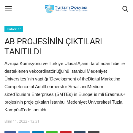
Haberler
AB PROJESİNİN ÇIKTILARI
Anasayfa
TANITILDI
Bize Ulaşın
Avrupa Komisyonu ve Türkiye Ulusal Ajansı tarafından hibe ile
Künye
desteklenen vekoordinatörlüğü’nü İstanbul Medeniyet
Üniversitesi’nin yaptığı ‘Development of theDigital Marketing
Halil ÖNCÜ kimdir?
Competence of AdultLearnersfor Small andMedium-
sizedTourism Enterprises (SMTEs) in Europe’ isimli Erasmus+
KVKK Aydınlatma Metni
projesinin proje çıktıları İstanbul Medeniyet Üniversitesi Tuzla
Kampüsü’nde tanıtıldı.
Haberler
Ekim 11, 2022 - 12:31
Görüntülü