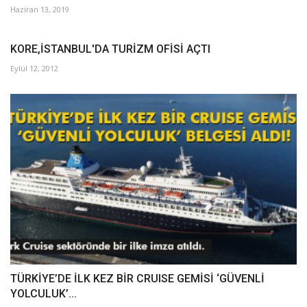
Haziran 13, 2019
KORE,İSTANBUL'DA TURİZM OFİSİ AÇTI
Eylül 12, 2012
TÜRKİYE’DE İLK KEZ BİR CRUISE GEMİSİ ‘GÜVENLİ
YOLCULUK’...