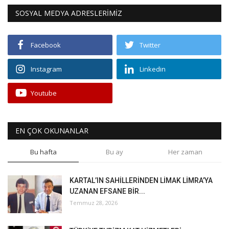
SOSYAL MEDYA ADRESLERİMİZ
Facebook
Twitter
Instagram
Linkedin
Youtube
EN ÇOK OKUNANLAR
Bu hafta
Bu ay
Her zaman
KARTAL’IN SAHİLLERİNDEN LİMAK LİMRA’YA
UZANAN EFSANE BİR...
Temmuz 28, 2026