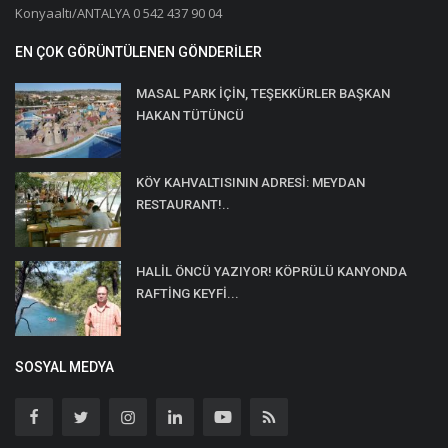
Konyaaltı/ANTALYA 0 542 437 90 04
EN ÇOK GÖRÜNTÜLENEN GÖNDERILER
MASAL PARK İÇİN, TEŞEKKÜRLER BAŞKAN
HAKAN TÜTÜNCÜ
KÖY KAHVALTISININ ADRESİ: MEYDAN
RESTAURANT!..
HALİL ÖNCÜ YAZIYOR! KÖPRÜLÜ KANYONDA
RAFTİNG KEYFİ...
SOSYAL MEDYA