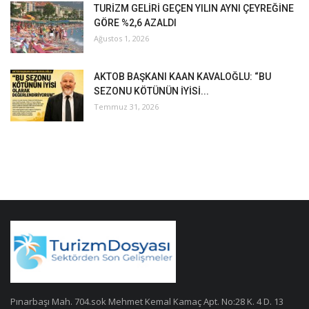
TURİZM GELİRİ GEÇEN YILIN AYNI ÇEYREĞİNE
GÖRE %2,6 AZALDI
Ağustos 1, 2026
AKTOB BAŞKANI KAAN KAVALOĞLU: “BU
SEZONU KÖTÜNÜN İYİSİ...
Temmuz 31, 2026
Pınarbaşı Mah. 704.sok Mehmet Kemal Kamaç Apt. No:28 K. 4 D. 13