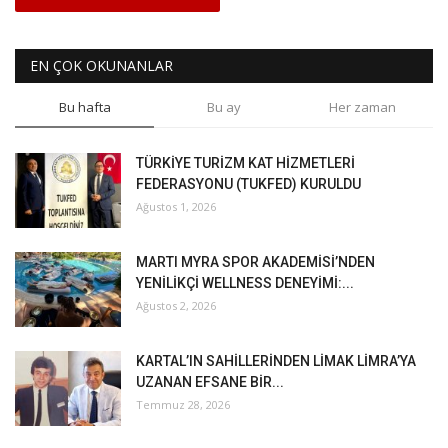
EN ÇOK OKUNANLAR
Bu hafta
Bu ay
Her zaman
TÜRKİYE TURİZM KAT HİZMETLERİ
FEDERASYONU (TUKFED) KURULDU
Ağustos 1, 2026
MARTI MYRA SPOR AKADEMİSİ’NDEN
YENİLİKÇİ WELLNESS DENEYİMİ:...
Ağustos 2, 2026
KARTAL’IN SAHİLLERİNDEN LİMAK LİMRA’YA
UZANAN EFSANE BİR...
Temmuz 28, 2026