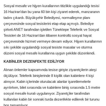
Sosyal mesafe ve hijyen kurallarının titizlikle uygulandığı tesisi
Araştırma - İnceleme
16 Haziran’dan bu yana 60 bin kişi ziyaret ederek, manzaranın
tadını çıkardı. Büyükşehir Belediyesi, normalleşme planı
Lezzet Durakları
çerçevesinde sosyal tesislerini etap etap açmıştı. Belediye
şirketi ANET tarafından işletilen Tünektepe Teleferik ve Sosyal
Röportajlar
Tesisleri de 16 Haziran’dan itibaren kontrollü sosyal hayat
çerçevesinde hizmet vermeye devam ediyor. Hijyen kurallarının
Gezi - Yorum
sıkı şekilde uygulandığı sosyal tesiste masalar ve oturma
düzeni sosyal mesafe kurallarına uygun şekilde düzenlendi.
Sizlerden Gelenler
KABİNLER DEZENFEKTE EDİLİYOR
Alınan önlemler kapsamında tesise girişte ziyaretçilerin ateşi
Yorumlar
ölçülüyor. Teleferik binişlerinde 8 kişilik olan kabinlere 4 kişi
alınıyor. Kabin içlerinde oturulacak alanlar işaretlemelerle
Video Tanıtım
ayrılırken, bilet sırasında ve kabinlere biniş sırasında 1.5 metre
sosyal mesafe kuralı uygulanıyor. Ziyaretçiler tarafından
Köşe Yazarları
kullanılan kabin bir sonraki turda dezenfekte edilerek bir turunu
boş tamamlıyor.