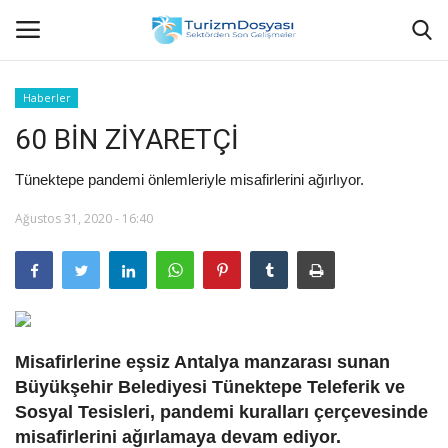
Haberler
60 BİN ZİYARETÇİ
Anasayfa
Tünektepe pandemi önlemleriyle misafirlerini ağırlıyor.
Bize Ulaşın
Ağustos 31, 2020 - 16:40
Künye
Halil ÖNCÜ kimdir?
KVKK Aydınlatma Metni
Misafirlerine eşsiz Antalya manzarası sunan
Büyükşehir Belediyesi Tünektepe Teleferik ve
Haberler
Sosyal Tesisleri, pandemi kuralları çerçevesinde
misafirlerini ağırlamaya devam ediyor.
Görüntülü