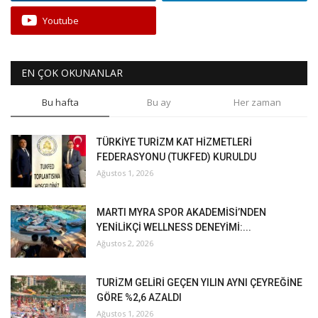
Youtube
EN ÇOK OKUNANLAR
Bu hafta
Bu ay
Her zaman
TÜRKİYE TURİZM KAT HİZMETLERİ
FEDERASYONU (TUKFED) KURULDU
Ağustos 1, 2026
MARTI MYRA SPOR AKADEMİSİ’NDEN
YENİLİKÇİ WELLNESS DENEYİMİ:...
Ağustos 2, 2026
TURİZM GELİRİ GEÇEN YILIN AYNI ÇEYREĞİNE
GÖRE %2,6 AZALDI
Ağustos 1, 2026