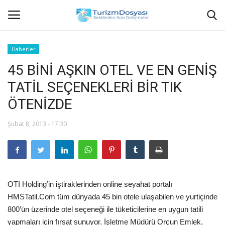
Haberler
45 BİNİ AŞKIN OTEL VE EN GENİŞ
Anasayfa
TATİL SEÇENEKLERİ BİR TIK
Bize Ulaşın
ÖTENİZDE
Künye
Şubat 8, 2013 - 17:30
Halil ÖNCÜ kimdir?
KVKK Aydınlatma Metni
OTI Holding’in iştiraklerinden online seyahat portalı
Haberler
HMSTatil.Com tüm dünyada 45 bin otele ulaşabilen ve yurtiçinde
800’ün üzerinde otel seçeneği ile tüketicilerine en uygun tatili
Görüntülü
yapmaları için fırsat sunuyor. İşletme Müdürü Orçun Emlek,