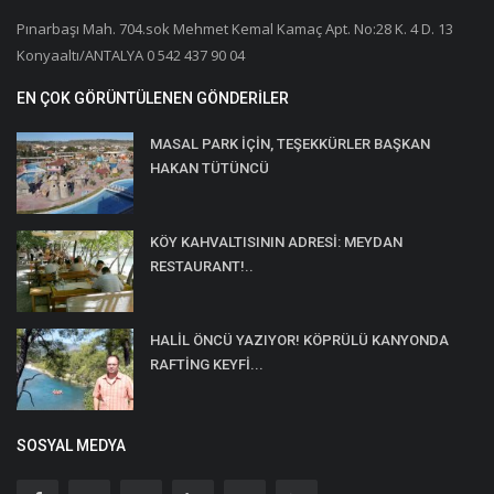
Pınarbaşı Mah. 704.sok Mehmet Kemal Kamaç Apt. No:28 K. 4 D. 13
Konyaaltı/ANTALYA 0 542 437 90 04
EN ÇOK GÖRÜNTÜLENEN GÖNDERILER
MASAL PARK İÇİN, TEŞEKKÜRLER BAŞKAN
HAKAN TÜTÜNCÜ
KÖY KAHVALTISININ ADRESİ: MEYDAN
RESTAURANT!..
HALİL ÖNCÜ YAZIYOR! KÖPRÜLÜ KANYONDA
RAFTİNG KEYFİ...
SOSYAL MEDYA