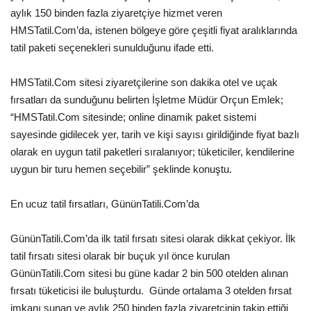
aylık 150 binden fazla ziyaretçiye hizmet veren
Araştırma - İnceleme
HMSTatil.Com’da, istenen bölgeye göre çeşitli fiyat aralıklarında
tatil paketi seçenekleri sunulduğunu ifade etti.
Lezzet Durakları
HMSTatil.Com sitesi ziyaretçilerine son dakika otel ve uçak
fırsatları da sunduğunu belirten İşletme Müdür Orçun Emlek;
Röportajlar
“HMSTatil.Com sitesinde; online dinamik paket sistemi
sayesinde gidilecek yer, tarih ve kişi sayısı girildiğinde fiyat bazlı
Gezi - Yorum
olarak en uygun tatil paketleri sıralanıyor; tüketiciler, kendilerine
uygun bir turu hemen seçebilir” şeklinde konuştu.
Sizlerden Gelenler
En ucuz tatil fırsatları, GününTatili.Com’da
Yorumlar
GününTatili.Com’da ilk tatil fırsatı sitesi olarak dikkat çekiyor. İlk
Video Tanıtım
tatil fırsatı sitesi olarak bir buçuk yıl önce kurulan
GününTatili.Com sitesi bu güne kadar 2 bin 500 otelden alınan
Köşe Yazarları
fırsatı tüketicisi ile buluşturdu. Günde ortalama 3 otelden fırsat
imkanı sunan ve aylık 250 binden fazla ziyaretçinin takip ettiği