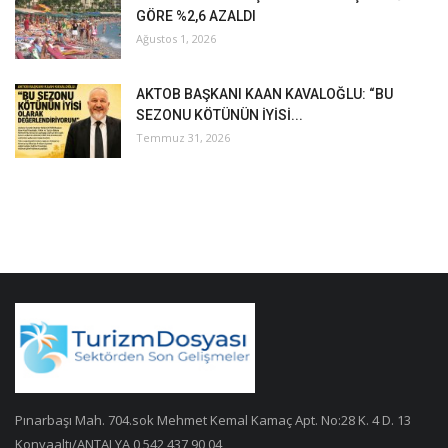
GÖRE %2,6 AZALDI
Ağustos 1, 2026
AKTOB BAŞKANI KAAN KAVALOĞLU: “BU
SEZONU KÖTÜNÜN İYİSİ...
Temmuz 31, 2026
Pınarbaşı Mah. 704.sok Mehmet Kemal Kamaç Apt. No:28 K. 4 D. 13
Konyaaltı/ANTALYA 0 542 437 90 04