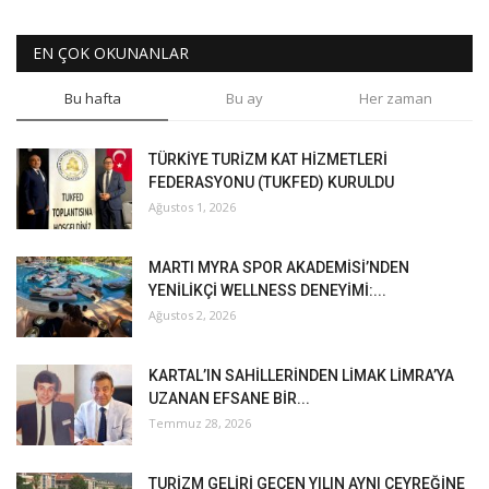
EN ÇOK OKUNANLAR
Bu hafta
Bu ay
Her zaman
TÜRKİYE TURİZM KAT HİZMETLERİ
FEDERASYONU (TUKFED) KURULDU
Ağustos 1, 2026
MARTI MYRA SPOR AKADEMİSİ’NDEN
YENİLİKÇİ WELLNESS DENEYİMİ:...
Ağustos 2, 2026
KARTAL’IN SAHİLLERİNDEN LİMAK LİMRA’YA
UZANAN EFSANE BİR...
Temmuz 28, 2026
TURİZM GELİRİ GEÇEN YILIN AYNI ÇEYREĞİNE