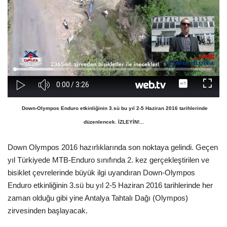
Araştırma - İnceleme
Lezzet Durakları
Röportajlar
Gezi - Yorum
Down-Olympos Enduro etkinliğinin 3.sü bu yıl 2-5 Haziran 2016 tarihlerinde
düzenlencek. İZLEYİN!...
Sizlerden Gelenler
Down Olympos 2016 hazırlıklarında son noktaya gelindi. Geçen
Yorumlar
yıl Türkiyede MTB-Enduro sınıfında 2. kez gerçekleştirilen ve
bisiklet çevrelerinde büyük ilgi uyandıran Down-Olympos
Video Tanıtım
Enduro etkinliğinin 3.sü bu yıl 2-5 Haziran 2016 tarihlerinde her
zaman olduğu gibi yine Antalya Tahtalı Dağı (Olympos)
Köşe Yazarları
zirvesinden başlayacak.