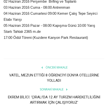
02 Haziran 2016 Perşembe  Brifing ve Toplantı
03 Haziran 2016 Cuma - 08:00 Antrenman
04 Haziran 2016 Cumartesi 09:00 Kemer Çalış Tepe Seyirci
Etabı Yarışı
05 Haziran 2016 Pazar - 08:00 Kapışma Günü 10:00 Yarış
Startı Tahtalı 2365 m.de
17:00 Ödül Töreni (Kuzdere Kanyon Park Restaurant)
ÖNCEKI MAKALE
VATEL, MEZUN ETTİĞİ 8 ÖĞRENCİYİ DÜNYA OTELLERİNE
YOLLADI
SONRAKI MAKALE
EKREM BİLİCİ: 'ÇIRALI’DA 12 AY TURİZM HAREKETLİLİĞİNİ
ARTIRMAK İÇİN ÇALIŞIYORUZ'