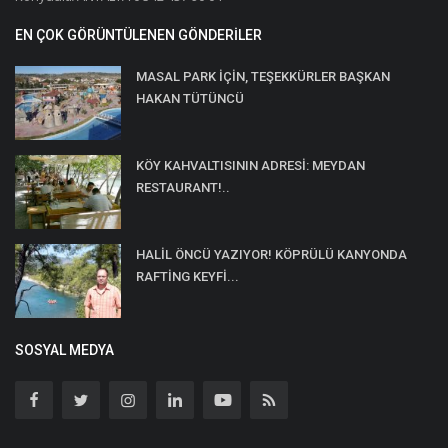
EN ÇOK GÖRÜNTÜLENEN GÖNDERILER
MASAL PARK İÇİN, TEŞEKKÜRLER BAŞKAN
HAKAN TÜTÜNCÜ
KÖY KAHVALTISININ ADRESİ: MEYDAN
RESTAURANT!..
HALİL ÖNCÜ YAZIYOR! KÖPRÜLÜ KANYONDA
RAFTİNG KEYFİ...
SOSYAL MEDYA