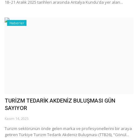
Galeri
18–21 Aralık 2025 tarihleri arasında Antalya Kundu'da yer alan...
Haberler
TURİZM TEDARİK AKDENİZ BULUŞMASI GÜN
SAYIYOR
Kasım 14, 2025
Turizm sektörünün önde gelen marka ve profesyonellerini bir araya
getiren Türkiye Turizm Tedarik Akdeniz Buluşması (TTB26), “Gönül...