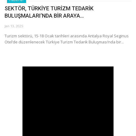
SEKTÖR, TÜRKİYE TURİZM TEDARİK
BULUŞMALARI’NDA BİR ARAYA...
Jan 13, 2025
Turizm sektörü, 15-18 Ocak tarihleri arasında Antalya Royal Seginus
Otel’de düzenlenecek Türkiye Turizm Tedarik Buluşması’nda bir...