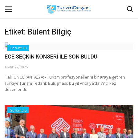
Etiket:
Bülent Bilgiç
Anasayfa
Görüntülü
ECE SEÇKİN KONSERİ İLE SON BULDU
Bize Ulaşın
Aralık 22, 2025
Künye
Halil ÖNCÜ (ANTALYA) - Turizm profesyonellerini bir araya getiren
Türkiye Turizm Tedarik Buluşması, bu yıl Antalya’da 7’nci kez
Halil ÖNCÜ kimdir?
düzenlendi.
KVKK Aydınlatma Metni
Görüntülü
Haberler
Görüntülü