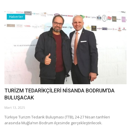
Haberler
TURİZM TEDARİKÇİLERİ NİSANDA BODRUM’DA
BULUŞACAK
Mart 13, 2025
Türkiye Turizm Tedarik Buluşması (TTB), 24-27 Nisan tarihleri
arasında Muğla’nın Bodrum ilçesinde gerçekleştirilecek.