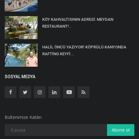
KÖY KAHVALTISININ ADRESİ: MEYDAN
RESTAURANT!..
HALİL ÖNCÜ YAZIYOR! KÖPRÜLÜ KANYONDA
RAFTİNG KEYFİ...
SOSYAL MEDYA
Bültenimize Katılın
Abone ol