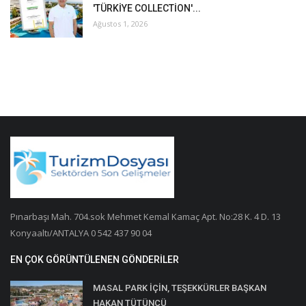
'TÜRKİYE COLLECTİON'...
Ağustos 1, 2026
Pınarbaşı Mah. 704.sok Mehmet Kemal Kamaç Apt. No:28 K. 4 D. 13
Konyaaltı/ANTALYA 0 542 437 90 04
EN ÇOK GÖRÜNTÜLENEN GÖNDERILER
MASAL PARK İÇİN, TEŞEKKÜRLER BAŞKAN
HAKAN TÜTÜNCÜ