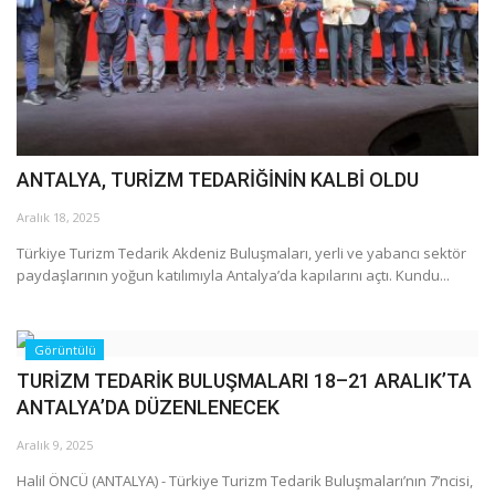
Araştırma - İnceleme
Lezzet Durakları
Röportajlar
ANTALYA, TURİZM TEDARİĞİNİN KALBİ OLDU
Gezi - Yorum
Aralık 18, 2025
Türkiye Turizm Tedarik Akdeniz Buluşmaları, yerli ve yabancı sektör
Sizlerden Gelenler
paydaşlarının yoğun katılımıyla Antalya’da kapılarını açtı. Kundu...
Yorumlar
Görüntülü
TURİZM TEDARİK BULUŞMALARI 18–21 ARALIK’TA
Video Tanıtım
ANTALYA’DA DÜZENLENECEK
Köşe Yazarları
Aralık 9, 2025
Halil ÖNCÜ (ANTALYA) - Türkiye Turizm Tedarik Buluşmaları’nın 7’ncisi,