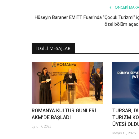
ÖNCEKI MAKA
Hüseyin Baraner EMITT Fuarı'nda ''Çocuk Turizmi'' i
özel bölüm açac
İLGILI MESAJLAR
ROMANYA KÜLTÜR GÜNLERİ
TÜRSAB, D
AKM’DE BAŞLADI
TURİZM KO
ÜYESİ OLD
Eylül 7, 2023
Mayıs 15, 2025