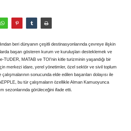
an beri dünyanın çeşitli destinasyonlarında çevreye ilişkin
şmalarda başarı gösteren kurum ve kuruluşları desteklemek ve
 Side-TUDER, MATAB ve TOI’nin kitle turizminin yaşandığı bir
çin merkezi idare, yerel yönetimler, özel sektör ve sivil toplum
te çalışmalarının sonucunda elde edilen başarıları dolayısı ile
en LAEPPLE, bu tür çalışmaların özellikle Alman Kamuoyunca
zm sezonlarında görüleceğini ifade etti.