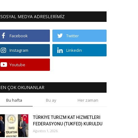
SOSYAL MEDYA ADRESLERİMİZ
Facebook
Twitter
Instagram
Linkedin
Youtube
EN ÇOK OKUNANLAR
Bu hafta
Bu ay
Her zaman
TÜRKİYE TURİZM KAT HİZMETLERİ
FEDERASYONU (TUKFED) KURULDU
Ağustos 1, 2026