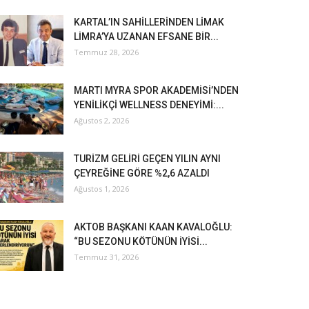
KARTAL’IN SAHİLLERİNDEN LİMAK
LİMRA’YA UZANAN EFSANE BİR...
Temmuz 28, 2026
MARTI MYRA SPOR AKADEMİSİ’NDEN
YENİLİKÇİ WELLNESS DENEYİMİ:...
Ağustos 2, 2026
TURİZM GELİRİ GEÇEN YILIN AYNI
ÇEYREĞİNE GÖRE %2,6 AZALDI
Ağustos 1, 2026
AKTOB BAŞKANI KAAN KAVALOĞLU:
“BU SEZONU KÖTÜNÜN İYİSİ...
Temmuz 31, 2026