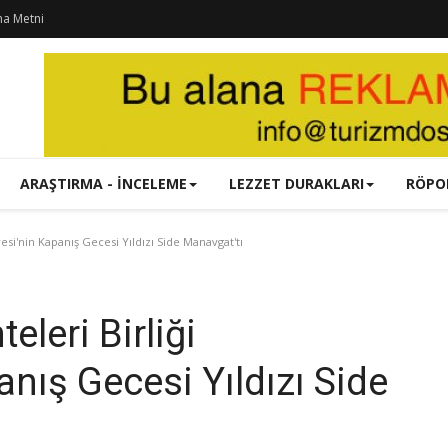
ma Metni
ARAŞTIRMA - İNCELEME
LEZZET DURAKLARI
RÖPO
si'nin Kapanış Gecesi Yıldızı Side Manavgat'tı
leri Birliği
nış Gecesi Yıldızı Side