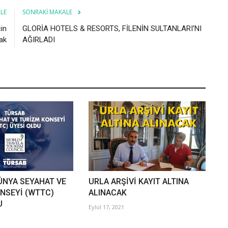
LE
SONRAKI MAKALE
çin
GLORİA HOTELS & RESORTS, FİLENİN SULTANLARI'NI
ak
AĞIRLADI
ÜNYA SEYAHAT VE
URLA ARŞİVİ KAYIT ALTINA
NSEYİ (WTTC)
ALINACAK
U
Eylül 17, 2021