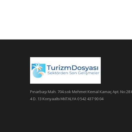
Pınarbaşı Mah. 704.sok Mehmet Kemal Kamaç Apt. No:28 
4 D. 13 Konyaaltı/ANTALYA 0 542 437 90 04