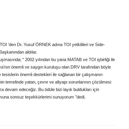
I ‘den Dr. Yusuf ÖRNEK adına TOI yetkilileri ve Side-
şkanından aldılar.
sında; “ 2002 yılından bu yana MATAB ve TOI işbirliği ile
anya’nın önemli ve saygın kuruluşu olan DRV tarafından böyle
tesislerin önemli destekleri ile sağlanan bir çalışmanın
inin temelinde yatan, çevre ve altyapı sorunlarının çözülmesi
a devam edeceğiz. Bu ödüle bizi layık buldukları için
una sonsuz teşekkürlerimi sunuyorum ”dedi.