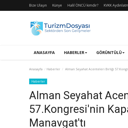
Bize Ulaşın
Künye
Halil ÖNCÜ kimdir?
KVKK Aydınlat
ANASAYFA
HABERLER
GÖRÜNTÜLÜ
Anasayfa
Haberler
Alman Seyahat Acenteleri Birliği 57.Kongre
Haberler
Alman Seyahat Acente
57.Kongresi'nin Kapa
Manavgat'tı