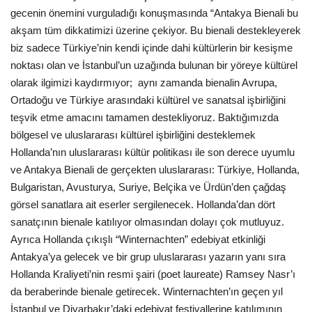
gecenin önemini vurguladığı konuşmasında “Antakya Bienali bu
akşam tüm dikkatimizi üzerine çekiyor. Bu bienali destekleyerek
biz sadece Türkiye’nin kendi içinde dahi kültürlerin bir kesişme
noktası olan ve İstanbul’un uzağında bulunan bir yöreye kültürel
olarak ilgimizi kaydırmıyor; aynı zamanda bienalin Avrupa,
Ortadoğu ve Türkiye arasındaki kültürel ve sanatsal işbirliğini
teşvik etme amacını tamamen destekliyoruz. Baktığımızda
bölgesel ve uluslararası kültürel işbirliğini desteklemek
Hollanda’nın uluslararası kültür politikası ile son derece uyumlu
ve Antakya Bienali de gerçekten uluslararası: Türkiye, Hollanda,
Bulgaristan, Avusturya, Suriye, Belçika ve Ürdün’den çağdaş
görsel sanatlara ait eserler sergilenecek. Hollanda’dan dört
sanatçının bienale katılıyor olmasından dolayı çok mutluyuz.
Ayrıca Hollanda çıkışlı “Winternachten” edebiyat etkinliği
Antakya’ya gelecek ve bir grup uluslararası yazarın yanı sıra
Hollanda Kraliyeti’nin resmi şairi (poet laureate) Ramsey Nasr’ı
da beraberinde bienale getirecek. Winternachten’ın geçen yıl
İstanbul ve Diyarbakır’daki edebiyat festivallerine katılımının