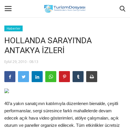
Haberler
HOLLANDA SARAYI'NDA
Anasayfa
ANTAKYA İZLERİ
Bize Ulaşın
Eylül 29, 2010 - 08:13
Künye
Halil ÖNCÜ kimdir?
KVKK Aydınlatma Metni
40’a yakın sanatçının katılımıyla düzenlenen bienalde, çeşitli
performanslar, sergi süresince farklı mahallelerde devam
Haberler
edecek açık hava video gösterimleri, atölye çalışmaları, açık
oturum ve paneller organize edilecek. Tüm etkinlikler ücretsiz
Görüntülü