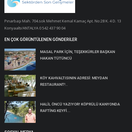
Pınarbaşı Mah. 704.sok Mehmet Kemal Kamaç Apt. No:28 K. 4 D. 13
Konyaaltı/ANTALYA 0 542 437 90 04
EN ÇOK GÖRÜNTÜLENEN GÖNDERILER
MASAL PARK İÇİN, TEŞEKKÜRLER BAŞKAN
HAKAN TÜTÜNCÜ
KÖY KAHVALTISININ ADRESİ: MEYDAN
RESTAURANT!..
HALİL ÖNCÜ YAZIYOR! KÖPRÜLÜ KANYONDA
RAFTİNG KEYFİ...