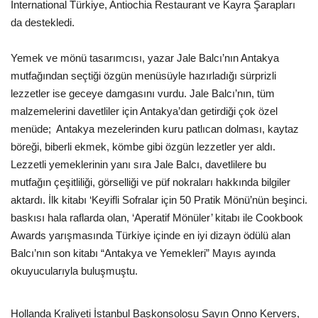
Galeri
International Türkiye, Antiochia Restaurant ve Kayra Şarapları
da destekledi.
Yemek ve mönü tasarımcısı, yazar Jale Balcı’nın Antakya
mutfağından seçtiği özgün menüsüyle hazırladığı sürprizli
lezzetler ise geceye damgasını vurdu. Jale Balcı’nın, tüm
malzemelerini davetliler için Antakya’dan getirdiği çok özel
menüde; Antakya mezelerinden kuru patlıcan dolması, kaytaz
böreği, biberli ekmek, kömbe gibi özgün lezzetler yer aldı.
Lezzetli yemeklerinin yanı sıra Jale Balcı, davetlilere bu
mutfağın çeşitliliği, görselliği ve püf nokraları hakkında bilgiler
aktardı. İlk kitabı ‘Keyifli Sofralar için 50 Pratik Mönü’nün beşinci.
baskısı hala raflarda olan, ‘Aperatif Mönüler’ kitabı ile Cookbook
Awards yarışmasında Türkiye içinde en iyi dizayn ödülü alan
Balcı’nın son kitabı “Antakya ve Yemekleri” Mayıs ayında
okuyucularıyla buluşmuştu.
Hollanda Kraliyeti İstanbul Başkonsolosu Sayın Onno Kervers,