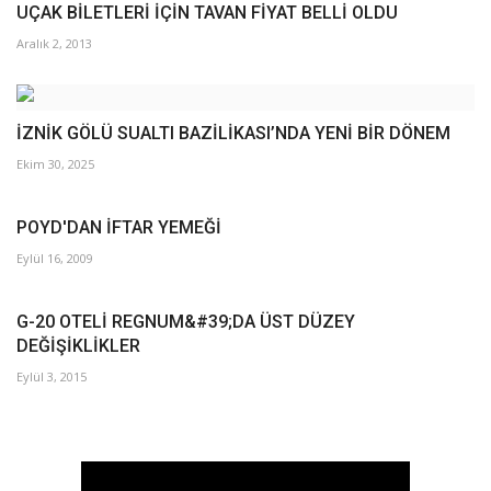
UÇAK BİLETLERİ İÇİN TAVAN FİYAT BELLİ OLDU
Aralık 2, 2013
İZNİK GÖLÜ SUALTI BAZİLİKASI’NDA YENİ BİR DÖNEM
Ekim 30, 2025
POYD'DAN İFTAR YEMEĞİ
Eylül 16, 2009
G-20 OTELİ REGNUM&#39;DA ÜST DÜZEY
DEĞİŞİKLİKLER
Eylül 3, 2015