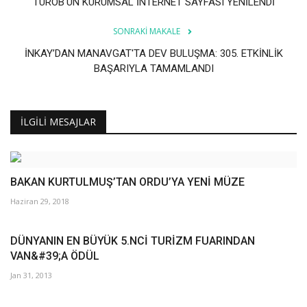
TUROB'UN KURUMSAL İNTERNET SAYFASI YENİLENDİ
SONRAKI MAKALE
İNKAY’DAN MANAVGAT'TA DEV BULUŞMA: 305. ETKİNLİK
BAŞARIYLA TAMAMLANDI
İLGILI MESAJLAR
BAKAN KURTULMUŞ’TAN ORDU’YA YENİ MÜZE
Haziran 29, 2018
DÜNYANIN EN BÜYÜK 5.NCİ TURİZM FUARINDAN
VAN&#39;A ÖDÜL
Jan 31, 2013