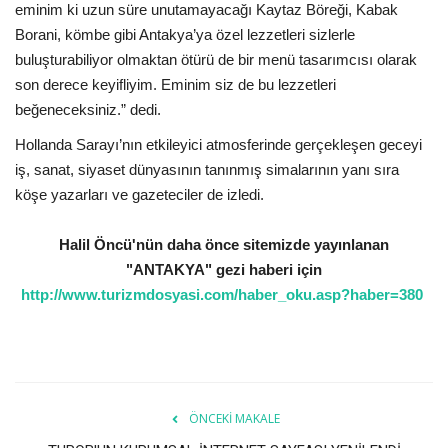
eminim ki uzun süre unutamayacağı Kaytaz Böreği, Kabak
Borani, kömbe gibi Antakya’ya özel lezzetleri sizlerle
buluşturabiliyor olmaktan ötürü de bir menü tasarımcısı olarak
son derece keyifliyim. Eminim siz de bu lezzetleri
beğeneceksiniz.” dedi.
Hollanda Sarayı’nın etkileyici atmosferinde gerçekleşen geceyi
iş, sanat, siyaset dünyasının tanınmış simalarının yanı sıra
köşe yazarları ve gazeteciler de izledi.
Halil Öncü'nün daha önce sitemizde yayınlanan
"ANTAKYA" gezi haberi için
http://www.turizmdosyasi.com/haber_oku.asp?haber=380
ÖNCEKI MAKALE