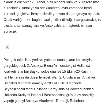
olarak izlenebilecek. Bienal, hızlı bir dönüşüm ve küreselleşme
sürecindeki Antakya’ya odaklanırken, aynı zamanda kendi
Araştırma - İnceleme
küresel, geçici ve ihraç edilebilir yapısını da tartışmaya açacak.
Ortak varlığımızın bugün nasıl şekillendirildiğini sorgulamak için,
Lezzet Durakları
uluslararası sanatçılara ve Antakyalılara müşterek bir alan
sunacak.
Röportajlar
Gezi - Yorum
Sizlerden Gelenler
Pek çok etkinlikle, yerli ve yabancı sanatçıların katılımıyla
gerçekleşecek 2. Antakya Bienali’nin destekçisi Hollanda
Yorumlar
Kraliyeti İstanbul Başkonsolosluğu ise 15 Ekim-20 Kasım
tarihleri arasında düzenlenecek olan 2. Uluslararası Antakya
Video Tanıtım
Bienali’ni tanıtmak amacıyla 28 Eylül 2010 tarihinde,
Beyoğlu’ndaki tarihi Hollanda Sarayı’nda bir davet düzenledi.
Köşe Yazarları
Hollanda Kraliyeti İstanbul Başkonsolosluğu’nun ev sahipliği
yaptığı geceyi Antakya Akademisi Derneği, Rabobank