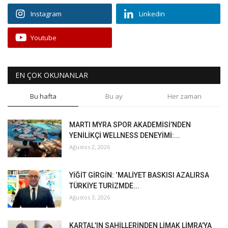
Instagram
Linkedin
Youtube
EN ÇOK OKUNANLAR
Bu hafta
Bu ay
Her zaman
MARTI MYRA SPOR AKADEMİSİ’NDEN
YENİLİKÇİ WELLNESS DENEYİMİ:...
Ağustos 2, 2026
YİĞİT GİRGİN: ‘MALİYET BASKISI AZALIRSA
TÜRKİYE TURİZMDE...
Ağustos 3, 2026
KARTAL’IN SAHİLLERİNDEN LİMAK LİMRA’YA